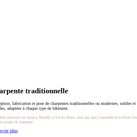
rpente traditionnelle
ption, fabrication et pose de charpentes traditionnelles ou modernes, solides et
les, adaptées à chaque type de bâtiment.
is intervient sur Annecy, Rumilly et Aix-les-Bains, ainsi que dans l’ensemble de la Haute-Sa
os projets de charpente.
avoir plus