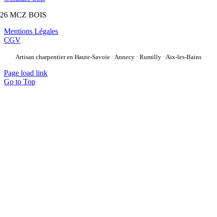
026 MCZ BOIS
Mentions Légales
CGV
Artisan charpentier en Haute-Savoie · Annecy · Rumilly · Aix-les-Bains
Page load link
Go to Top