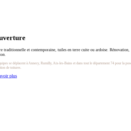
uverture
re traditionnelle et contemporaine, tuiles en terre cuite ou ardoise. Rénovation,
ion.
uipes se déplacent à Annecy, Rumilly, Aix-les-Bains et dans tout le département 74 pour la pose
ion de toitures.
avoir plus