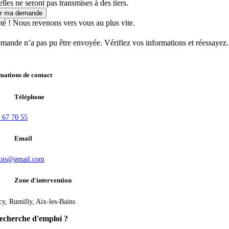
lles ne seront pas transmises à des tiers.
r ma demande
té ! Nous revenons vers vous au plus vite.
mande n’a pas pu être envoyée. Vérifiez vos informations et réessayez.
mations de contact
Téléphone
 67 70 55
Email
ois@gmail.com
Zone d'intervention
y, Rumilly, Aix-les-Bains
echerche d'emploi ?