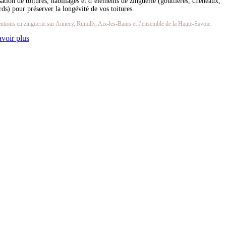
sation de toitures, habillages et d’éléments de zinguerie (gouttières, chéneaux,
rds) pour préserver la longévité de vos toitures.
entions en zinguerie sur Annecy, Rumilly, Aix-les-Bains et l’ensemble de la Haute-Savoie.
avoir plus