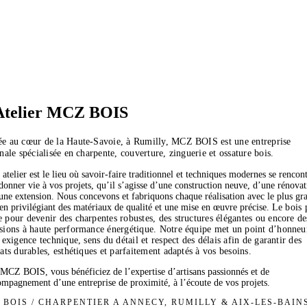
Atelier MCZ BOIS
e au cœur de la Haute-Savoie, à Rumilly, MCZ BOIS est une entreprise
anale spécialisée en charpente, couverture, zinguerie et ossature bois.
 atelier est le lieu où savoir-faire traditionnel et techniques modernes se rencon
donner vie à vos projets, qu’il s’agisse d’une construction neuve, d’une rénova
une extension. Nous concevons et fabriquons chaque réalisation avec le plus gr
 en privilégiant des matériaux de qualité et une mise en œuvre précise. L
e bois 
 pour devenir des charpentes robustes, des structures élégantes ou encore de
sions à haute performance énergétique. Notre équipe met un point d’honneu
r exigence technique, sens du détail et respect des délais afin de garantir des
tats durables, esthétiques et parfaitement adaptés à vos besoins.
MCZ BOIS, vous bénéficiez de l’expertise d’artisans passionnés et de
ompagnement d’une entreprise de proximité, à l’écoute de vos projets.
 BOIS / CHARPENTIER A ANNECY, RUMILLY & AIX-LES-BAIN