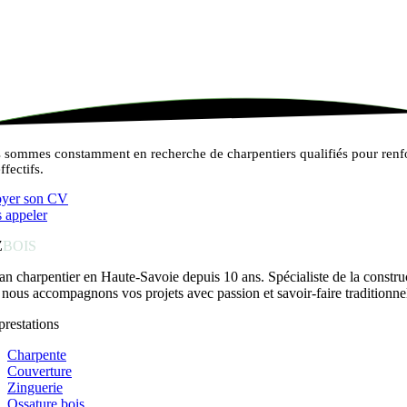
 sommes constamment en recherche de charpentiers qualifiés pour renf
ffectifs.
yer son CV
 appeler
Z
BOIS
an charpentier en Haute-Savoie depuis 10 ans. Spécialiste de la constru
 nous accompagnons vos projets avec passion et savoir-faire traditionne
prestations
Charpente
Couverture
Zinguerie
Ossature bois