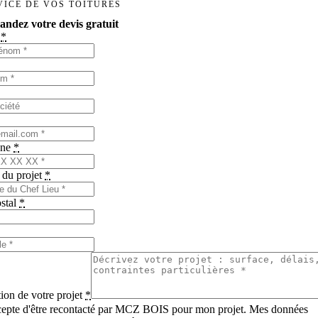
VICE DE VOS TOITURES
ndez votre devis gratuit
m
*
one
*
 du projet
*
stal
*
ion de votre projet
*
cepte d'être recontacté par MCZ BOIS pour mon projet. Mes données