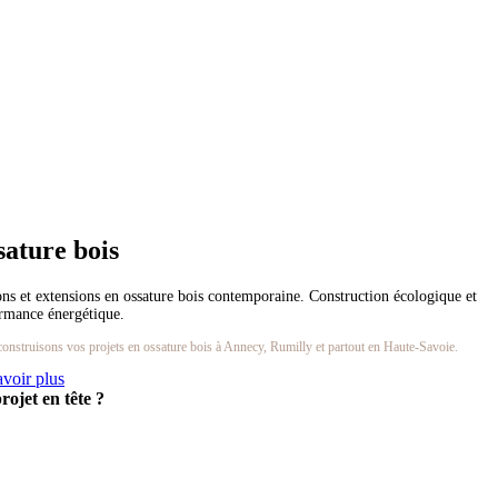
sature bois
ns et extensions en ossature bois contemporaine. Construction écologique et
rmance énergétique.
onstruisons vos projets en ossature bois à Annecy, Rumilly et partout en Haute-Savoie.
avoir plus
rojet en tête ?