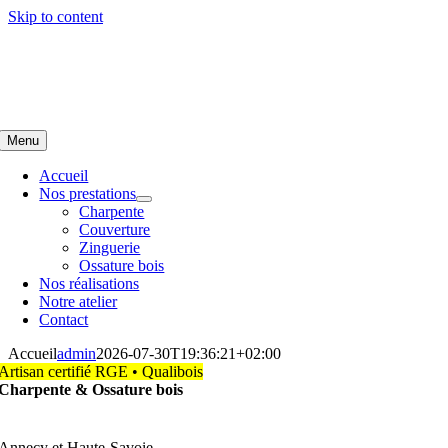
Skip to content
Menu
Accueil
Nos prestations
Charpente
Couverture
Zinguerie
Ossature bois
Nos réalisations
Notre atelier
Contact
Accueil
admin
2026-07-30T19:36:21+02:00
Artisan certifié RGE • Qualibois
Charpente & Ossature bois
Annecy et Haute-Savoie